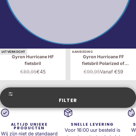
UITVERKOCHT
AANBIEDING
Gyron Hurricane HF
Gyron Hurricane FF
fietsbril
fietsbril Polarized of
Photochromic fietsbril
€89,95
€45
€99,95
Vanaf €59
FILTER
ALTIJD UNIEKE
SNELLE LEVERING
S
PRODUCTEN
Voor 16:00 uur besteld is
Wi
Wij zijn niet de standaard