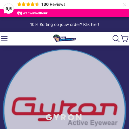
×
136
Reviews
9,5
10% Korting op jouw order? Klik hier!
GYRON