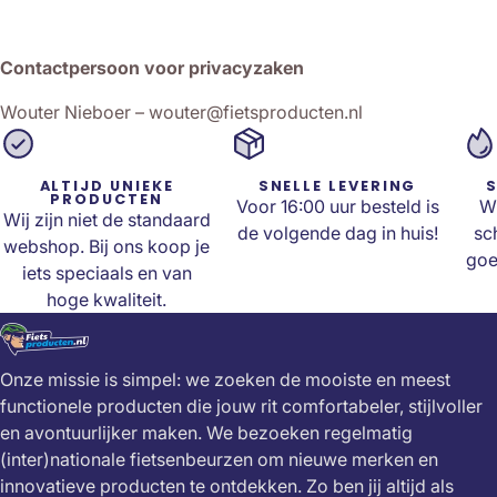
Contactpersoon voor privacyzaken
Wouter Nieboer –
wouter@fietsproducten.nl
ALTIJD UNIEKE
SNELLE LEVERING
S
PRODUCTEN
Voor 16:00 uur besteld is
Wi
Wij zijn niet de standaard
de volgende dag in huis!
sc
webshop. Bij ons koop je
goe
iets speciaals en van
hoge kwaliteit.
Onze missie is simpel: we zoeken de mooiste en meest
functionele producten die jouw rit comfortabeler, stijlvoller
en avontuurlijker maken. We bezoeken regelmatig
(inter)nationale fietsenbeurzen om nieuwe merken en
innovatieve producten te ontdekken. Zo ben jij altijd als