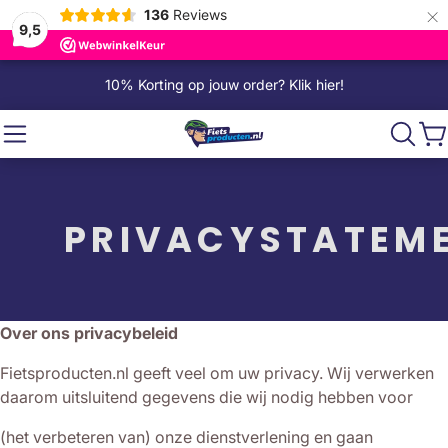
×
136
Reviews
9,5
Gratis verzending vanaf €50 (NL)
Voor 16:00 besteld morgen in huis!
4,7 Op trustpilot
WhatsApp chat support
PRIVACYSTATEM
Over ons privacybeleid
Fietsproducten.nl geeft veel om uw privacy. Wij verwerken
daarom uitsluitend gegevens die wij nodig hebben voor
(het verbeteren van) onze dienstverlening en gaan