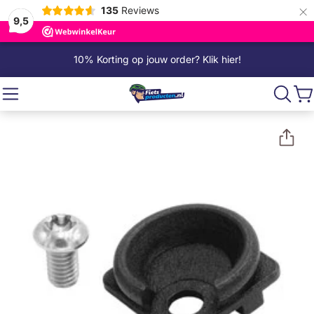
×
135
Reviews
9,5
10% Korting op jouw order? Klik hier!