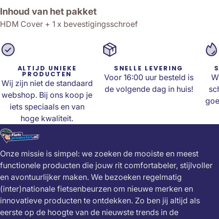
Inhoud van het pakket
HDM Cover + 1 x bevestigingsschroef
ALTIJD UNIEKE
SNELLE LEVERING
S
PRODUCTEN
Voor 16:00 uur besteld is
Wi
Wij zijn niet de standaard
de volgende dag in huis!
sc
webshop. Bij ons koop je
goe
iets speciaals en van
hoge kwaliteit.
Onze missie is simpel: we zoeken de mooiste en meest
functionele producten die jouw rit comfortabeler, stijlvoller
en avontuurlijker maken. We bezoeken regelmatig
(inter)nationale fietsenbeurzen om nieuwe merken en
innovatieve producten te ontdekken. Zo ben jij altijd als
eerste op de hoogte van de nieuwste trends in de