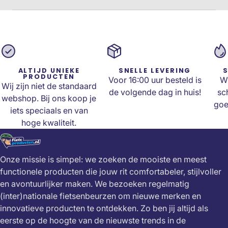
ALTIJD UNIEKE
SNELLE LEVERING
S
PRODUCTEN
Voor 16:00 uur besteld is
Wi
Wij zijn niet de standaard
de volgende dag in huis!
sc
webshop. Bij ons koop je
goe
iets speciaals en van
hoge kwaliteit.
Onze missie is simpel: we zoeken de mooiste en meest
functionele producten die jouw rit comfortabeler, stijlvoller
en avontuurlijker maken. We bezoeken regelmatig
(inter)nationale fietsenbeurzen om nieuwe merken en
innovatieve producten te ontdekken. Zo ben jij altijd als
eerste op de hoogte van de nieuwste trends in de