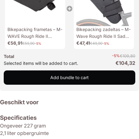
Bikepacking frametas – M-
Bikepacking zadeltas – M-
WAVE Rough Ride II
Wave Rough Ride II Saddle
Triangle
€56,91
Bag
€47,41
€59,90
€49,90
-5%
-5%
-5%
€109,80
Total
€104,32
Selected items will be added to cart.
Add bundle to cart
Geschikt voor
Specificaties
Ongeveer 227 gram
2,1 liter opbergruimte