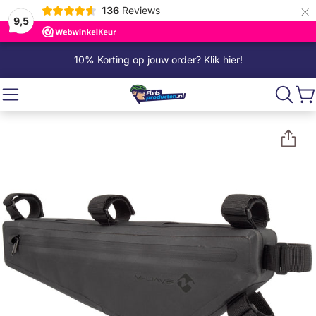
×
136
Reviews
9,5
10% Korting op jouw order? Klik hier!