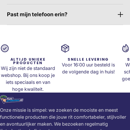
Past mijn telefoon erin?
ALTIJD UNIEKE
SNELLE LEVERING
S
PRODUCTEN
Voor 16:00 uur besteld is
Wi
Wij zijn niet de standaard
de volgende dag in huis!
sc
webshop. Bij ons koop je
goe
iets speciaals en van
hoge kwaliteit.
Onze missie is simpel: we zoeken de mooiste en meest
functionele producten die jouw rit comfortabeler, stijlvoller
en avontuurlijker maken. We bezoeken regelmatig