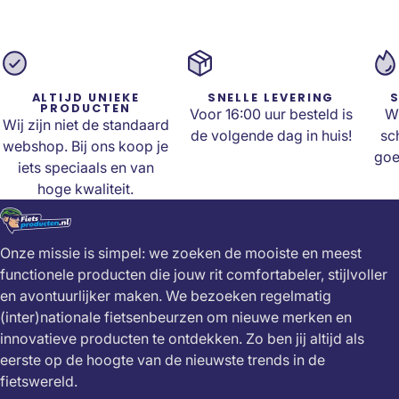
ALTIJD UNIEKE
SNELLE LEVERING
S
PRODUCTEN
Voor 16:00 uur besteld is
Wi
Wij zijn niet de standaard
de volgende dag in huis!
sc
webshop. Bij ons koop je
goe
iets speciaals en van
hoge kwaliteit.
Onze missie is simpel: we zoeken de mooiste en meest
functionele producten die jouw rit comfortabeler, stijlvoller
en avontuurlijker maken. We bezoeken regelmatig
(inter)nationale fietsenbeurzen om nieuwe merken en
innovatieve producten te ontdekken. Zo ben jij altijd als
eerste op de hoogte van de nieuwste trends in de
fietswereld.