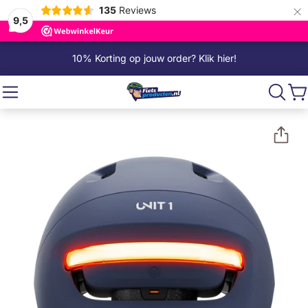
×
135
Reviews
9,5
10% Korting op jouw order? Klik hier!