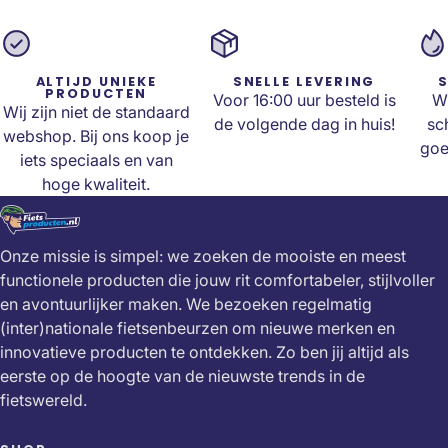
ALTIJD UNIEKE
SNELLE LEVERING
S
PRODUCTEN
Voor 16:00 uur besteld is
Wi
Wij zijn niet de standaard
de volgende dag in huis!
sc
webshop. Bij ons koop je
goe
iets speciaals en van
hoge kwaliteit.
Onze missie is simpel: we zoeken de mooiste en meest
functionele producten die jouw rit comfortabeler, stijlvoller
en avontuurlijker maken. We bezoeken regelmatig
(inter)nationale fietsenbeurzen om nieuwe merken en
innovatieve producten te ontdekken. Zo ben jij altijd als
eerste op de hoogte van de nieuwste trends in de
fietswereld.